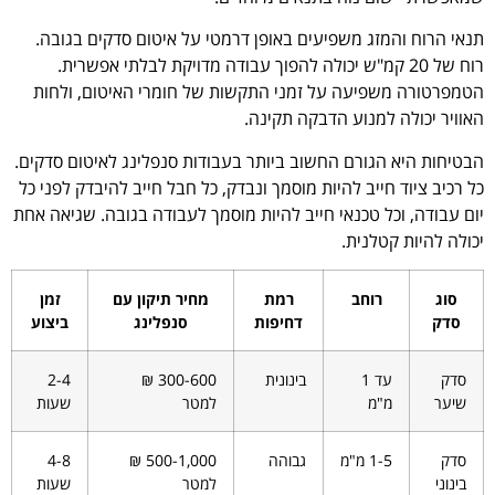
תנאי הרוח והמזג משפיעים באופן דרמטי על איטום סדקים בגובה.
רוח של 20 קמ"ש יכולה להפוך עבודה מדויקת לבלתי אפשרית.
הטמפרטורה משפיעה על זמני התקשות של חומרי האיטום, ולחות
האוויר יכולה למנוע הדבקה תקינה.
הבטיחות היא הגורם החשוב ביותר בעבודות סנפלינג לאיטום סדקים.
כל רכיב ציוד חייב להיות מוסמך ונבדק, כל חבל חייב להיבדק לפני כל
יום עבודה, וכל טכנאי חייב להיות מוסמך לעבודה בגובה. שגיאה אחת
יכולה להיות קטלנית.
סוג
רוחב
רמת
מחיר תיקון עם
זמן
סדק
דחיפות
סנפלינג
ביצוע
סדק
עד 1
בינונית
300-600 ₪
2-4
שיער
מ"מ
למטר
שעות
סדק
1-5 מ"מ
גבוהה
500-1,000 ₪
4-8
בינוני
למטר
שעות