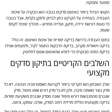
מתועד ומפוקח.
הקושי הגדול ביותר באיטום סדקים בגובה הוא הבקרה על איכות
העבודה. בעמידה על הקרקע ניתן לבדוק ולתקן בקלות, אבל בגובה
כל טעות דורשת ירידה, תיקון, ועלייה מחדש – תהליך שיכול לקחת
שעות.
בתום העבודה נדרשת בדיקה יסודית של איכות האיטום. זה כולל
בדיקה ויזואלית מקרוב, בדיקת הדבקות החומר לקיר, ולפעמים אפילו
בדיקת התזה מבוקרת כדי לוודא שהאיטום אטום לחלוטין.
השלבים הקריטיים בתיקון סדקים
מקצועי
שלב האבחון הוא הקריטי ביותר לקביעת האסטרטגיה הנכונה. לא כל
סדק נוצר מאותה סיבה, ולכן לא כל סדק דורש אותו טיפול. סדק
שנגרם מהתנגשות דורש טיפול שונה מסדק שנגרם משקיעת יסודות.
בדיקה מקצועית כוללת מדידת רוחב הסדק, אורכו, עומקו, וכיוונו.
לאחר האבחון מגיע שלב הכנת הסדק לטיפול. זה כולל ניקוי יסודי של