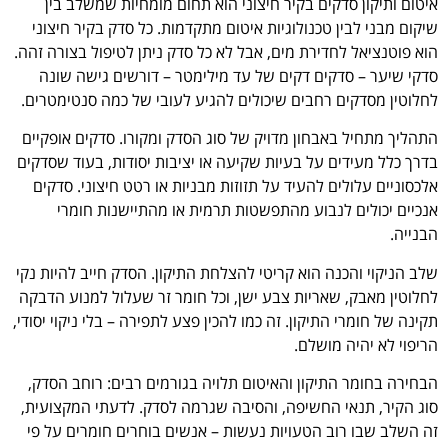
איטום ותיקון סדקים בקיר חיצוני הוא תחום מומחיות שמשלב בין
שיקום מבני לבין טכנולוגיות איטום מתקדמות. כל סדק בקיר חיצוני
הוא פוטנציאל לחדירת מים, אבל לא כל סדק ניתן לטיפול בצורה זהה.
סדקי שיער – סדקים דקים של עד מילימטר – דורשים גישה שונה
לחלוטין מסדקים רחבים שיכולים להגיע לעובי של כמה סנטימטרים.
התהליך מתחיל באבחון מדויק של סוג הסדק ומקורו. סדקים אופקיים
בדרך כלל מעידים על בעיות שקיעה או יציבות יסודות, בעוד שסדקים
אלכסוניים עלולים להעיד על תזוזות מבניות או רטט חיצוני. סדקים
אנכיים יכולים לנבוע מהתפשטות תרמית או מהתיישנות חומרי
הבנייה.
שלב הניקוי והכנה הוא קריטי להצלחת התיקון. הסדק חייב להיות נקי
לחלוטין מאבק, שאריות צבע ישן, וכל חומר זר שעלול למנוע הדבקה
תקינה של חומרי התיקון. זה כמו להכין פצע לתפירה – בלי ניקוי יסודי,
הריפוי לא יהיה מושלם.
הבחירה בחומר התיקון והאיטום תלויה בגורמים רבים: רוחב הסדק,
סוג הקיר, תנאי החשיפה, והסיבה שגרמה לסדק. לדעתי המקצועית,
זה השלב שבו רוב הטעויות נעשות – אנשים בוחרים חומרים על פי