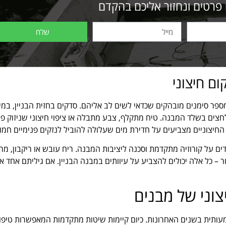
 פרטים ונחזור אליכם בהקדם
שלח
ם חיצוני
מספר סימנים מובהקים שכדאי לשים לב אליהם. סדקים בחזית הבניין, במי
מעידים על תזוזות ולחצים בשלד המבנה. טיח מתקלף, צבע מתבלה או ציפוי חיצוני שניזוק 
חיצוניים מצביעים על חדירת מים שעלולה להוביל לנזקים פנימיים חמור
ם על קורוזיה מתקדמת וסכנה ליציבות המבנה. ריח עובש או ריקבון, מר
 – כל אלה יכולים להצביע על עיוותים במבנה הבניין. אם גיליתם אחד או
וני של מבנים
תית בשנים האחרונות. כיום קיימות שיטות מתקדמות המאפשרות טיפול 