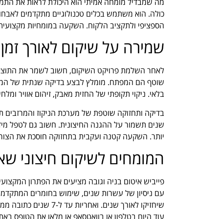
מה שמבדיל מומחה אמיתי הוא היכולת לראות את התמו
כולה. הוא משתמש בכלים טכנולוגיים מתקדמים לאבחון,
הספציפי ולתקציב הלקוח. השקעה במומחיות מקצועית 
שמירה על שיקום לאורך זמן
לאחר השלמת פרויקט השיקום, חשוב לשמר את התוצאו
שוטף הם המפתח. מומלץ לבצע בדיקה שנתית של המעטפ
בלאי. ניקוי תקופתי של החזית מאבק, זיהום אוויר ומל
שנים תשמור על ההגנה החיצונית. חשוב גם לטפל מיד ב
יותר. השקעה קטנה ועקבית בתחזוקה חוסכת את הצורך
המומחים לשיקום חיצוני שא
פייביש איטום בניה וגובה מציעים את הפתרון המקצועי 
עם ניסיון של עשרות שנים, שימוש בחומרים המתקדמים
שיחזיקו לאורך שנים. ו
עוד היום בטלפון או בוואטסאפ או מלאו את הטופס בא