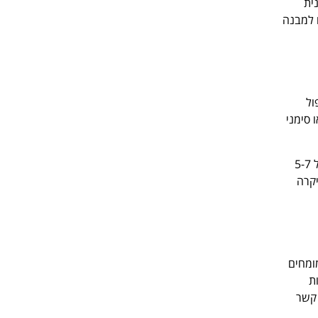
ית
ם למבנה
ול
 סימני
בדיקה ותחזוקה שוטפת של מערכת הניקוז והמרזבים תמנע הצטברות מים ונזקי רטיבות. צביעה מחדש של משטחים חשופים כל 5-7
יקרה
מומחים
ת
ו קשר