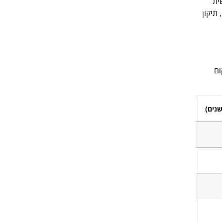
ית
תיקון
ום
שנים)