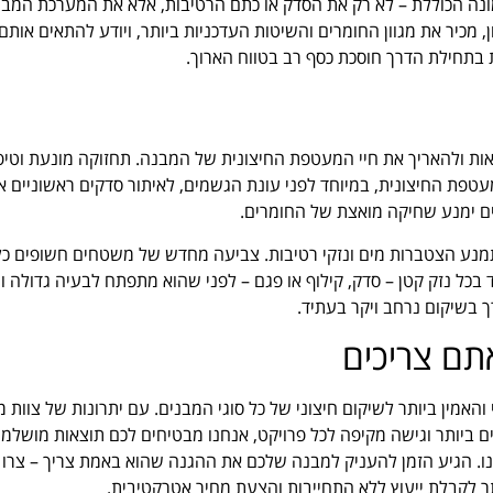
נה הכוללת – לא רק את הסדק או כתם הרטיבות, אלא את המערכת המבנ
 מכיר את מגוון החומרים והשיטות העדכניות ביותר, ויודע להתאים אות
בתחילת הדרך חוסכת כסף רב בטווח הארוך.
ת ולהאריך את חיי המעטפת החיצונית של המבנה. תחזוקה מונעת וטיפ
ת החיצונית, במיוחד לפני עונת הגשמים, לאיתור סדקים ראשוניים או
חים ימנע שחיקה מואצת של החומרים.
כל נזק קטן – סדק, קילוף או פגם – לפני שהוא מתפתח לבעיה גדולה ו
 בשיקום נרחב ויקר בעתיד.
תם צריכים
והאמין ביותר לשיקום חיצוני של כל סוגי המבנים. עם יתרונות של צוות 
 ביותר וגישה מקיפה לכל פרויקט, אנחנו מבטיחים לכם תוצאות מושלמו
אחריות עד ל-7 שנים כתובה ממנו. הגיע הזמן להעניק למבנה שלכם את ההגנה שהוא באמת צריך – צר
תר לקבלת ייעוץ ללא התחייבות והצעת מחיר אטרקטיבית.