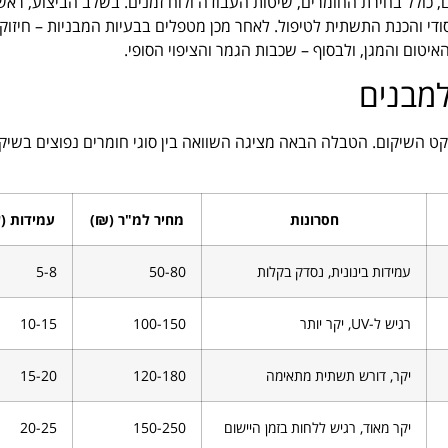
 כולל בחירת החומרים, שיטות העבודה ולוח זמנים. בשלב הביצוע, ראש
י והכנת התשתית לטיפול. לאחר מכן מטפלים בבעיות המבניות – חיזוק, 
איטום והמגן, ולבסוף – שכבות הגמר והציפוי הסופי.
למבנים
ט השיקום. הטבלה הבאה מציגה השוואה בין סוגי חומרים נפוצים בשיק
חסרונות
מחיר למ"ר (₪)
עמידות (
עמידות בינונית, נסדק בקלות
50-80
5-8
רגיש ל-UV, יקר יותר
100-150
10-15
יקר, דורש תשתית מתאימה
120-180
15-20
יקר מאוד, רגיש ללחות בזמן היישום
150-250
20-25