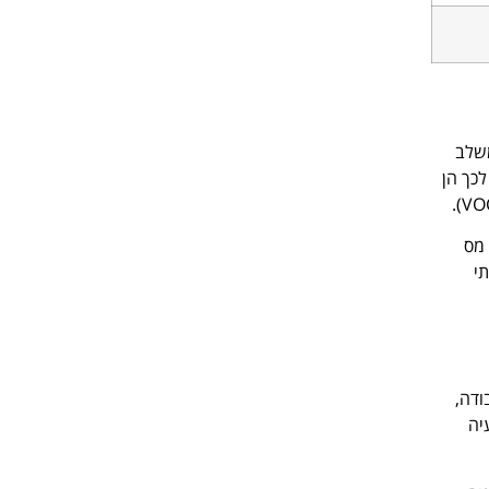
משלב
כך הן
 מס
תי
ודה,
יה