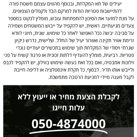
יעילים של תא המקלחת, ובנוסף מהווים עצמם משטח פורה
להתיישבות פטריות הודות למרקם הבד ולקפלים הצפופים.
על מנת למזער את הסיכון להתפתחות עובש, מומלץ לנקוט במספר
צעדים מניעתיים. ראשית, יש להקפיד על ייבוש המשטחים ושמירה
על סביבה יבשה ככל האפשר לאחר כל שימוש. שנית, חיוני לוודא
זרימת אוויר תקינה ואוורור יעיל של החלל. שלישית, נדרש ניקיון
שגרתי ויסודי של המקלחת תוך שימוש בתכשירים יעודיים נוגדי
פטריות. רביעית, מומלץ להעדיף דלתות זכוכית או פרגוד קשיח על פני
וילונות אמבטיה, ואם בכל זאת נעשה שימוש בווילון, יש להקפיד לכבס
ולייבש אותו תדיר. לבסוף, כל תקלת אינסטלציה או דליפה חייבת
לקבל מענה מיידי למניעת הרטבה מתמשכת.
לקבלת הצעת מחיר או ייעוץ ללא
עלות חייגו
050-4874000