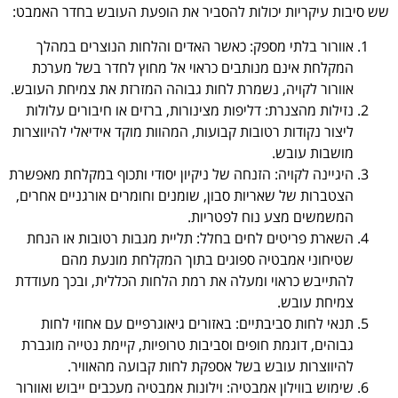
שש סיבות עיקריות יכולות להסביר את הופעת העובש בחדר האמבט:
אוורור בלתי מספק: כאשר האדים והלחות הנוצרים במהלך
המקלחת אינם מנותבים כראוי אל מחוץ לחדר בשל מערכת
אוורור לקויה, נשמרת לחות גבוהה המזרזת את צמיחת העובש.
נזילות מהצנרת: דליפות מצינורות, ברזים או חיבורים עלולות
ליצור נקודות רטובות קבועות, המהוות מוקד אידיאלי להיווצרות
מושבות עובש.
היגיינה לקויה: הזנחה של ניקיון יסודי ותכוף במקלחת מאפשרת
הצטברות של שאריות סבון, שומנים וחומרים אורגניים אחרים,
המשמשים מצע נוח לפטריות.
השארת פריטים לחים בחלל: תליית מגבות רטובות או הנחת
שטיחוני אמבטיה ספוגים בתוך המקלחת מונעת מהם
להתייבש כראוי ומעלה את רמת הלחות הכללית, ובכך מעודדת
צמיחת עובש.
תנאי לחות סביבתיים: באזורים גיאוגרפיים עם אחוזי לחות
גבוהים, דוגמת חופים וסביבות טרופיות, קיימת נטייה מוגברת
להיווצרות עובש בשל אספקת לחות קבועה מהאוויר.
שימוש בווילון אמבטיה: וילונות אמבטיה מעכבים ייבוש ואוורור