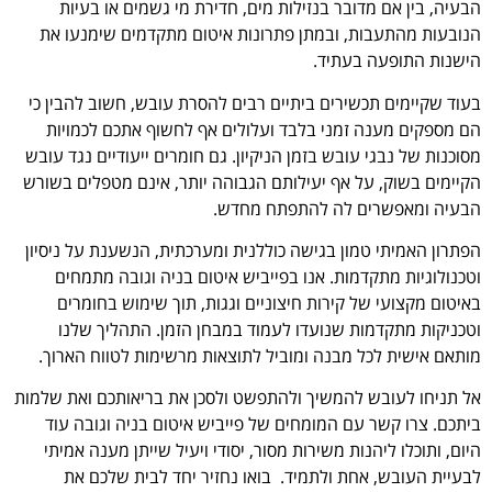
הבעיה, בין אם מדובר בנזילות מים, חדירת מי גשמים או בעיות
הנובעות מהתעבות, ובמתן פתרונות איטום מתקדמים שימנעו את
הישנות התופעה בעתיד.
בעוד שקיימים תכשירים ביתיים רבים להסרת עובש, חשוב להבין כי
הם מספקים מענה זמני בלבד ועלולים אף לחשוף אתכם לכמויות
מסוכנות של נבגי עובש בזמן הניקיון. גם חומרים ייעודיים נגד עובש
הקיימים בשוק, על אף יעילותם הגבוהה יותר, אינם מטפלים בשורש
הבעיה ומאפשרים לה להתפתח מחדש.
הפתרון האמיתי טמון בגישה כוללנית ומערכתית, הנשענת על ניסיון
וטכנולוגיות מתקדמות. אנו בפייביש איטום בניה וגובה מתמחים
באיטום מקצועי של קירות חיצוניים וגגות, תוך שימוש בחומרים
וטכניקות מתקדמות שנועדו לעמוד במבחן הזמן. התהליך שלנו
מותאם אישית לכל מבנה ומוביל לתוצאות מרשימות לטווח הארוך.
אל תניחו לעובש להמשיך ולהתפשט ולסכן את בריאותכם ואת שלמות
ביתכם. צרו קשר עם המומחים של פייביש איטום בניה וגובה עוד
היום, ותוכלו ליהנות משירות מסור, יסודי ויעיל שייתן מענה אמיתי
לבעיית העובש, אחת ולתמיד. בואו נחזיר יחד לבית שלכם את