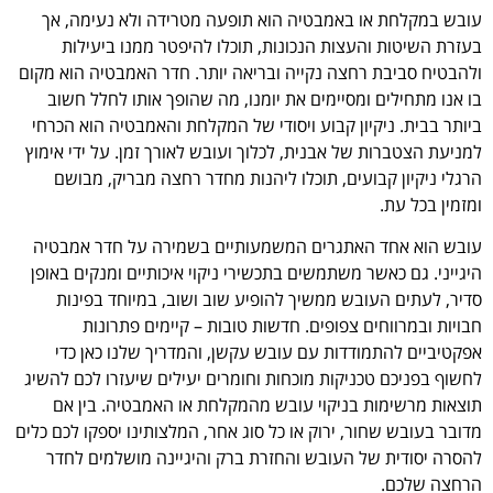
עובש במקלחת או באמבטיה הוא תופעה מטרידה ולא נעימה, אך
בעזרת השיטות והעצות הנכונות, תוכלו להיפטר ממנו ביעילות
ולהבטיח סביבת רחצה נקייה ובריאה יותר. חדר האמבטיה הוא מקום
בו אנו מתחילים ומסיימים את יומנו, מה שהופך אותו לחלל חשוב
ביותר בבית. ניקיון קבוע ויסודי של המקלחת והאמבטיה הוא הכרחי
למניעת הצטברות של אבנית, לכלוך ועובש לאורך זמן. על ידי אימוץ
הרגלי ניקיון קבועים, תוכלו ליהנות מחדר רחצה מבריק, מבושם
ומזמין בכל עת.
עובש הוא אחד האתגרים המשמעותיים בשמירה על חדר אמבטיה
היגייני. גם כאשר משתמשים בתכשירי ניקוי איכותיים ומנקים באופן
סדיר, לעתים העובש ממשיך להופיע שוב ושוב, במיוחד בפינות
חבויות ובמרווחים צפופים. חדשות טובות – קיימים פתרונות
אפקטיביים להתמודדות עם עובש עקשן, והמדריך שלנו כאן כדי
לחשוף בפניכם טכניקות מוכחות וחומרים יעילים שיעזרו לכם להשיג
תוצאות מרשימות בניקוי עובש מהמקלחת או האמבטיה. בין אם
מדובר בעובש שחור, ירוק או כל סוג אחר, המלצותינו יספקו לכם כלים
להסרה יסודית של העובש והחזרת ברק והיגיינה מושלמים לחדר
הרחצה שלכם.