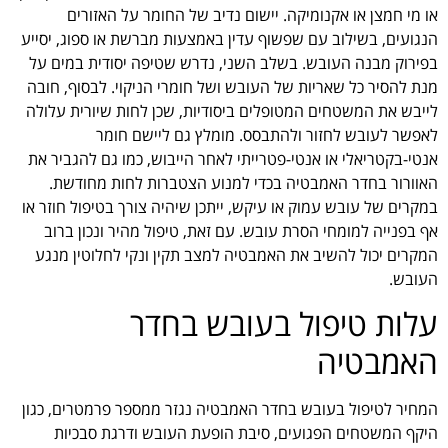
או מי חמצן או אקנומיקה. יישום נדיב של החומר על האזורים
הנגועים, בשילוב עם שפשוף עדין באמצעות מברשת או ספוג, יסייע
בפירוק מבנה העובש. בשלב השני, נדרש שטיפה יסודית במים על
מנת להסיר כל שאריות של העובש ושל חומרי הניקוי. לבסוף, חובה
לייבש את המשטחים המטופלים ביסודיות, שכן לחות שיורית עלולה
לאפשר לעובש לחזור ולהתבסס. מומלץ גם ליישם חומר
אנטי-בקטריאלי או אנטי-פטרייתי לאחר הייבוש, כמו גם להגביר את
האוורור בחדר האמבטיה בכדי למנוע הצטברות לחות מחודשת.
במקרים של עובש עמוק או עיקש, ייתכן שיהיה צורך בטיפול חוזר או
אף בפנייה למומחי הסרת עובש. עם זאת, טיפול מהיר ונכון ברוב
המקרים יכול להשיב את האמבטיה למצב תקין ונקי לחלוטין מנגע
העובש.
עלות טיפול בעובש בחדר
האמבטיה
המחיר לטיפול בעובש בחדר האמבטיה נגזר ממספר פרמטרים, כגון
היקף המשטחים הפגועים, סיבת הופעת העובש ודרגת סבכיות