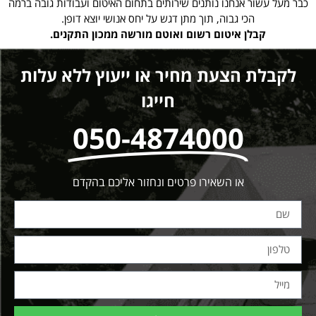
כבר מעל עשור אנחנו נותנים שירותים בתחום האיטום ועבודות גובה ברמה
הכי גבוה, תוך מתן דגש על יחס אנושי יוצא דופן.
קבלן איטום רשום ואוטם מורשה ממכון התקנים.
לקבלת הצעת מחיר או ייעוץ ללא עלות
חייגו
050-4874000
או השאירו פרטים ונחזור אליכם בהקדם