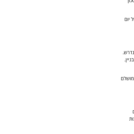
כון
 יום
נדרש.
יין.
 מושלם
ות