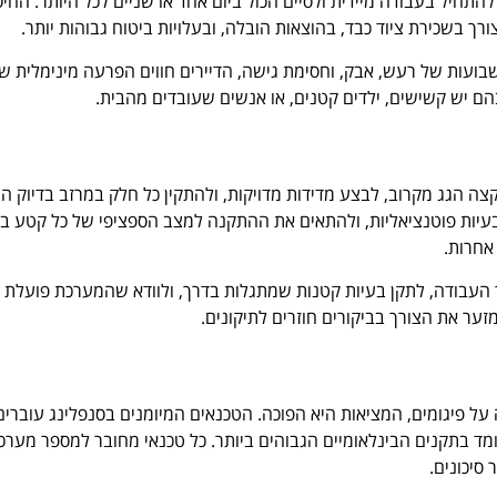
התחיל בעבודה מיידית ולסיים הכול ביום אחד או שניים לכל היותר. החיס
רך בשכירת ציוד כבד, בהוצאות הובלה, ובעלויות ביטוח גבוהות יותר.
ועות של רעש, אבק, וחסימת גישה, הדיירים חווים הפרעה מינימלית של
הם יש קשישים, ילדים קטנים, או אנשים שעובדים מהבית.
צה הגג מקרוב, לבצע מדידות מדויקות, ולהתקין כל חלק במרזב בדיוק ה
בעיות פוטנציאליות, ולהתאים את ההתקנה למצב הספציפי של כל קטע בבנ
אחרות.
ך העבודה, לתקן בעיות קטנות שמתגלות בדרך, ולוודא שהמערכת פועלת
זער את הצורך בביקורים חוזרים לתיקונים.
על פיגומים, המציאות היא הפוכה. הטכנאים המיומנים בסנפלינג עוברים
ד בתקנים הבינלאומיים הגבוהים ביותר. כל טכנאי מחובר למספר מערכ
סיכונים.