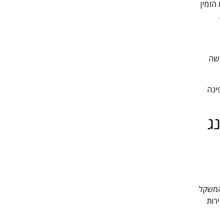
הזמין
קשה
ינה
ג
המשקל
רות