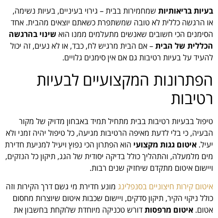
בעיות בריאותיות
שמחמירות בבית – גירוי בעיניים, בעיות נשימה,
או הרגשה כללית לא טובה שמשתפרת כשאתם יוצאים מהבית. אחד
הסימנים הכי חשובים שאנשים מתעלמים ממנו הוא
שינוי בהרגשה
הכללית של הבית
– אם הבית מרגיש לח, כבד, או לא נעים, זה יכול
להעיד על בעיות רטיבות גם אם אין סימנים גלויים.
הפתרונות המקצועיים לבעיות
רטיבות
טיפול בבעיות רטיבות בבית מתחיל תמיד באבחון מדויק של מקור
הבעיה, כי בלי לדעת מאיפה הרטיבות מגיעה, כל טיפול יהיה זמני ולא
יעיל.
איטום גגות מקצועי
הוא הפתרון הכי נפוץ ויעיל למניעת חדירת
מים מלמעלה, והתהליך כולל בדיקה יסודית של הגג, תיקון כל הנזקים,
ויישום איטום מתקדם שיחזיק שנים רבות.
איטום קירות חיצוניים בסנפלינג
מונע חדירת מי גשם דרך הקירות וזה
כולל ניקוי הקיר, תיקון סדקים, ויישום שכבות איטום שיוצרות מחסום
אטום.
איטום מרפסות
דורש טכניקה מיוחדת שלוקחת בחשבון את