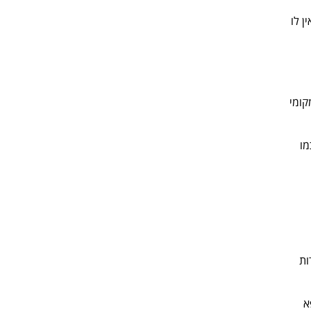
ן לו
קומי
מו
ות
א