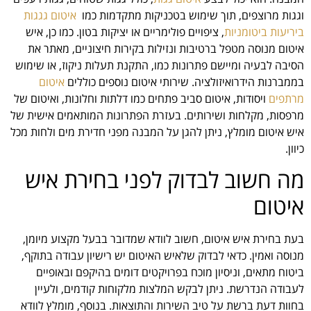
וגגות מרוצפים, תוך שימוש בטכניקות מתקדמות כמו
איטום גגגות
ביריעות ביטומניות
, ציפויים פולימריים או יציקות בטון. כמו כן, איש
איטום מנוסה מטפל ברטיבות ונזילות בקירות חיצוניים, מאתר את
הסיבה לבעיה ומיישם פתרונות כמו, התקנת תעלות ניקוז, או שימוש
בממברנות הידרואיזולציה. שירותי איטום נוספים כוללים
איטום
מרתפים
ויסודות, איטום סביב פתחים כמו דלתות וחלונות, ואיטום של
מרפסות, מקלחות ושירותים. בעזרת הפתרונות המותאמים אישית של
איש איטום מומלץ, ניתן להגן על המבנה מפני חדירת מים ולחות מכל
כיוון.
מה חשוב לבדוק לפני בחירת איש
איטום
בעת בחירת איש איטום, חשוב לוודא שמדובר בבעל מקצוע מיומן,
מנוסה ואמין. כדאי לבדוק שלאיש האיטום יש רישיון עבודה בתוקף,
ביטוח מתאים, וניסיון מוכח בפרויקטים דומים בהיקפם ובאופיים
לעבודה הנדרשת. ניתן לבקש המלצות מלקוחות קודמים, ולעיין
בחוות דעת ברשת על טיב השירות והתוצאות. בנוסף, מומלץ לוודא