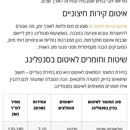
פוליאוריתני גמיש שמבטיח עמידות לאורך שנים.
איטום קירות חיצוניים
איטום קירות חיצוניים
סופגים מים ולחות לאורך זמן, מה שגורם
להיווצרות עובש ופגיעה במבנה. באמצעות סנפלינג ניתן ליישם
שכבות איטום מתקדמות, כגון ממברנות נוזליות או ציפויים דוחי מים,
המעניקים הגנה מקסימלית מפני פגעי מזג האוויר.
שיטות וחומרים לאיטום בסנפלינג
בחירת החומר המתאים לאיטום היא כמו בחירת נעליים – חשוב
שיתאימו בדיוק למטרה ולתנאים. הנה הטבלה שתעזור לכם להבין
אילו חומרים מתאימים לאיטום בסנפלינג:
סוג החומר לאיטום
יישומים
עמידות
מחיר
בניין בסנפלינג
מומלצים
(שנים)
למ"ר
(₪)
פוליאוריתן איכותי
סדקים,
7-10
120-180