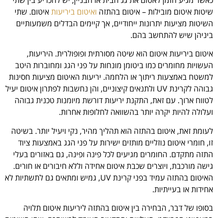
שיטות איטום מובילות – איטום בהתזה
ואיטום ביריעות
איטום. שתי
השיטות מציעות יתרונות ייחודיים, אך קיימים הבדלים משמעותיים
ביניהן שיש להתחשב בהם.
איטום ביריעות איטום הוא שיטה מסורתית ופופולרית. היריעות,
העשויות מחומרים כמו ביטומן מונחות על פני הגג ומחוברות היטב
למשטח באמצעות ריתוך או הלחמה. יריעות האיטום מציעות חסינות
גבוהה לקרינת UV ולתנאים קיצוניים, והן נחשבות לפתרון איטום יעיל
לטווח ארוך. עם זאת, התקנת יריעות דורשת מיומנות טכנית גבוהה
ועלולה להיות יקרה יותר בהשוואה לחלופות אחרות.
לעומת זאת, איטום בהתזה הוא תהליך מהיר, נקי ויעיל יותר. בשיטה
זו, חומרי איטום נוזליים מותזים ישירות על פני הגג באמצעות ציוד
התזה מתקדם. החומרים מגיעים לכל פינה ופינה, גם באזורים בעלי
גישה מורכבת, ויוצרים שכבת איטום אחידה וללא חיבורים או חורים.
האיטום בהתזה עמיד בפני קרינת UV, גמיש ומתאים גם לתשתיות לא
אחידות או בעייתיות.
בסופו של דבר, הבחירה בין איטום בהתזה ליריעות איטום תלויה