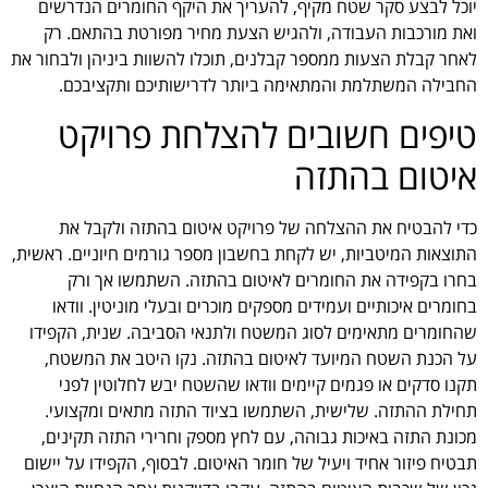
יוכל לבצע סקר שטח מקיף, להעריך את היקף החומרים הנדרשים
ואת מורכבות העבודה, ולהגיש הצעת מחיר מפורטת בהתאם. רק
לאחר קבלת הצעות ממספר קבלנים, תוכלו להשוות ביניהן ולבחור את
החבילה המשתלמת והמתאימה ביותר לדרישותיכם ותקציבכם.
טיפים חשובים להצלחת פרויקט
איטום בהתזה
כדי להבטיח את ההצלחה של פרויקט איטום בהתזה ולקבל את
התוצאות המיטביות, יש לקחת בחשבון מספר גורמים חיוניים. ראשית,
בחרו בקפידה את החומרים לאיטום בהתזה. השתמשו אך ורק
בחומרים איכותיים ועמידים מספקים מוכרים ובעלי מוניטין. וודאו
שהחומרים מתאימים לסוג המשטח ולתנאי הסביבה. שנית, הקפידו
על הכנת השטח המיועד לאיטום בהתזה. נקו היטב את המשטח,
תקנו סדקים או פגמים קיימים וודאו שהשטח יבש לחלוטין לפני
תחילת ההתזה. שלישית, השתמשו בציוד התזה מתאים ומקצועי.
מכונת התזה באיכות גבוהה, עם לחץ מספק וחרירי התזה תקינים,
תבטיח פיזור אחיד ויעיל של חומר האיטום. לבסוף, הקפידו על יישום