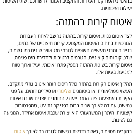
במאפייני הפרויקט, העלויות והתקציב העומד לרשותכם. שתי השיטות
יעילות ואיכותיות.
איטום קירות בהתזה:
לצד איטום גגות, איטום קירות בהתזה נחשב לאחת העבודות
המרכזיות בתחום האיטום המקצועי. קירות חיצוניים של בתים,
בניינים ומבני תעשייה חשופים לגורמי מזג אוויר שונים כמו גשמים,
שלג, קור וחום קיצוניים, הגורמים לרטיבות ולחדירת מים פנימה.
איטום קירות בשיטת ההתזה מספק פתרון איכותי, יעיל וארוך טווח
למניעת בעיות אלו.
תהליך איטום הקירות בהתזה כולל ריסוס חומר איטום נוזלי מתקדם,
העשוי מפוליאוריתן או ביטומנים
ופלימרי
או סילרים דומים, על פני
הקירות באמצעות ציוד התזה ייעודי. החומרים יוצרים שכבת איטום
גמישה, עמידה לאורך שנים רבות בפני קרינת UV, טמפרטורות
קיצוניות. היתרון המשמעותי הוא יצירת שכבת איטום אחידה, המגיעה
גם לפינות.
במקרים מסוימים, כאשר נדרשת נגישות לגובה רב לצורך
איטום