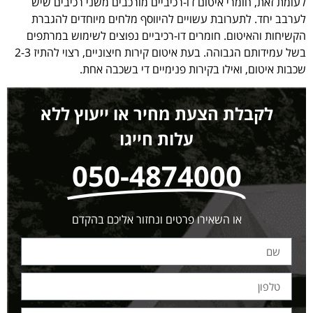
לעומת זאת, חומרי איטום דו-רכיביים מורכבים משני רכיבים שיש
לערבב יחד. לתערובת עשויים להיווסף מלחים מיוחדים להגברת
הקשיחות והאיטום. חומרים דו-רכיביים נפוצים לשימוש במרתפים
בשל עמידותם הגבוהה. בעת איטום קירות חיצוניים, רצוי להתיז 2-3
שכבות איטום, ואילו בקירות פנימיים די בשכבה אחת.
לקבלת הצעת מחיר או ייעוץ ללא
עלות חייגו
050-4874000
או השאירו פרטים ונחזור אליכם בהקדם