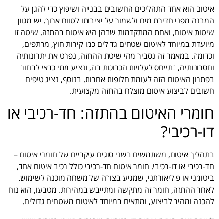
איטום הוא אחד התהליכים החשובים בבנייה ושיפוץ כדי להגן על
המבנה מפני חדירת מים ולשמור על יציבותו לטווח ארוך. יש מגוון
שיטות איטום, ואחת המתקדמות שבהן היא איטום בהתזה. שיטה זו
מיועדת במיוחד לאיטום שטחים גדולים כמו קירות חוץ, מרתפים,
וכדומה. במאמר זה נסביר מהי שיטת ההתזה, נפרט את יתרונותיה
וחסרונותיה, נתייחס לעלויות הכרוכות בה, ונציע מתי כדאי לבחור
בפתרון האיטום הזה לעומת חלופות אחרות. בנוסף, נציג טיפים
חשובים לביצוע איטום מוצלח בהתזה מקצועית.
חומרי האיטום בהתזה: חד-רכיבי או
דו-רכיבי?
בתהליך איטום, משתמשים בשני סוגים עיקריים של חומרי איטום –
חד-רכיבי או דו-רכיבי. חומר איטום חד-רכיבי כולל רכיב איטום אחד,
ביטומני או פוליאורתני, שמגיע בצורה של משחה מוכנה לשימוש.
לאחר ההתזה, חומר זה מתקשה ומתייבש במהירות. מטבעו, הוא נוח
להכנה ומהיר לביצוע, ומתאים במיוחד לאיטום משטחים גדולים.