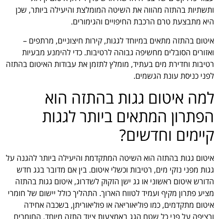
ותשתיות בהתזה מהווה את השיטה המומלצת והיעילה ביותר, שכן
היא מתבצעת טרם הרכבת החיפויים והגימורים.
איטום בהתזה מתאים במיוחד לגגות, קירות חיצוניים, מרתפים –
ואזורים הסובלים מחשיפה גבוהה לרטיבות. כדי להימנע מבעיות
רטיבות וחדירת מים בעתיד, מומלץ לתזמן את עבודות האיטום בהתזה
לפני כניסת עונת הגשמים.
למה איטום גגות בהתזה הוא
הפתרון המתאים ביותר לגגות
קיימים וחדשים?
איטום גגות בהתזה הוא השיטה המתקדמת והיעילה ביותר להגנה על
גגות מפני נזקי מים, רטיבות וכשלי איטום. בין אם מדובר בגג חדש
הדורש איטום ראשוני או גג ישן הזקוק לשדרוג, איטום גגות בהתזה
מציע פתרון מקיף ועמיד לטווח הארוך. התהליך כולל יישום של חומרי
איטום מתקדמים, כמו פוליאוריאה או פוליאוריתן, בשכבה אחידה
ורציפה על פני כל שטח הגג באמצעות ציוד התזה מיוחד. החומרים