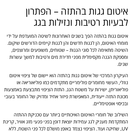
איטום גגות בהתזה – הפתרון
לבעיות רטיבות ונזילות בגג
איטום גגות בהתזה הפך בשנים האחרונות לשיטה המועדפת על ידי
מומחי האיטום, הן לגגות חדשים והן לגגות קיימים הדורשים שיקום.
השיטה מתאימה לכל סוגי הגגות – שטוחים, משופעים ומרוצפים,
ומספקת הגנה מקסימלית מפני חדירת מים ורטיבות למשך עשרות
שנים.
העיקרון המרכזי של איטום גגות בהתזה הוא יישום של ציפוי איטום
נוזלי, העשוי מחומרים פולימריים מתקדמים כמו פוליאוריאה או
פוליאוריתן, ישירות על משטח הגג. התזת הציפוי מתבצעת באמצעות
מכונת התזה ייעודית, המאפשרת פיזור אחיד ומדויק של החומר בעובי
ובכיסוי אופטימליים.
השילוב של חומרי האיטום האיכותיים ביותר עם טכניקת ההתזה
המתקדמת מעניק לגג עמידות יוצאת דופן בפני פגעי מזג אוויר, קרינת
UV, שחיקה ועוד. הציפוי נצמד באופן מושלם לכל פני השטח, ללא