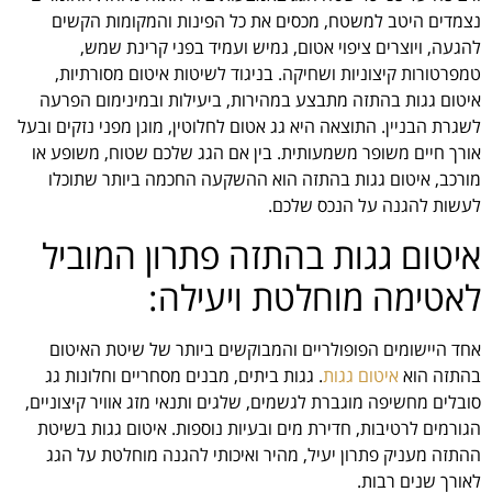
נצמדים היטב למשטח, מכסים את כל הפינות והמקומות הקשים
להגעה, ויוצרים ציפוי אטום, גמיש ועמיד בפני קרינת שמש,
טמפרטורות קיצוניות ושחיקה. בניגוד לשיטות איטום מסורתיות,
איטום גגות בהתזה מתבצע במהירות, ביעילות ובמינימום הפרעה
לשגרת הבניין. התוצאה היא גג אטום לחלוטין, מוגן מפני נזקים ובעל
אורך חיים משופר משמעותית. בין אם הגג שלכם שטוח, משופע או
מורכב, איטום גגות בהתזה הוא ההשקעה החכמה ביותר שתוכלו
לעשות להגנה על הנכס שלכם.
איטום גגות בהתזה פתרון המוביל
לאטימה מוחלטת ויעילה:
אחד היישומים הפופולריים והמבוקשים ביותר של שיטת האיטום
בהתזה הוא
איטום גגות
. גגות ביתים, מבנים מסחריים וחלונות גג
סובלים מחשיפה מוגברת לגשמים, שלגים ותנאי מזג אוויר קיצוניים,
הגורמים לרטיבות, חדירת מים ובעיות נוספות. איטום גגות בשיטת
ההתזה מעניק פתרון יעיל, מהיר ואיכותי להגנה מוחלטת על הגג
לאורך שנים רבות.