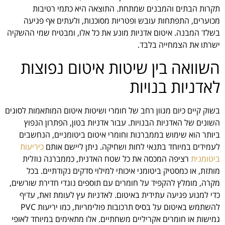
תקרות הבתים והמבנים שמתחת. התוצאה היא כתמי רטיבות
מכוערים, התפתחות עובש ופטריות מסוכנות, ולעתים אף פגיעה
בשלד המבנה. איטום אדניות מונע את כל אלו, ומבטיח שמי ההשקיה
ישרתו את הצמחייה בלבד.
השוואה בין שיטות איטום נפוצות
לאדניות בנויות
בשוק קיים כיום מגוון רחב של חומרי ושיטות איטום המותאמות לסוגים
השונים של האדניות הבנויות. עבור אדניות בטון, הפתרון הנפוץ
ביותר הוא שימוש בממברנות וחומרי איטום ביטומניים, הנחשבים
לעמידים במיוחד בתנאי לחות ושחיקה. ניתן ליישם אותם
כיריעות
ביטומנית
רציפה המכסה את כל שטח האדנית, כממברנה נוזלית
מותזת, או כמסטיק ביטומני איכותי למילוי סדקים נקודתיים. בכל
מקרה, מומלץ להקפיד על חומרים עם תוספים נוגדי חדירת שורשים,
כדי למנוע פגיעה עתידית באיטום. לאדניות עץ לעומת זאת, עדיף
להשתמש באיטום על בסיס תרכובות פולימריות, כמו יריעות PVC
גמישות או חומרים אקריליים משחתיים. אלו מתאימים במיוחד לאופי