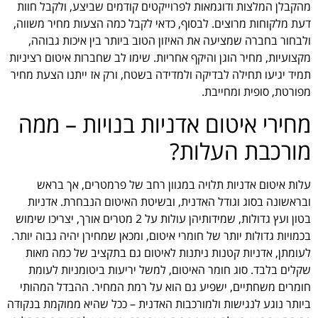
מהקבלן המלצות ודוגמאות לפרוייקטים קודמים שביצע, ולקבל חוות
דעת מלקוחות מרוצים. לבסוף, כדאי לקבל כמה הצעות מחיר משווה,
ולבחור בחברה שמציעה את האיזון הטוב ביותר בין איכות גבוהה,
מקצועיות, מחיר הוגן והיקף אחריות. שימו לב שחברות איטום רציניות
תמיד יגיעו תחילה לבדיקה ולמדידה בשטח, ורק אז ייתנו הצעת מחיר
מפורטת, סופית ומחייבת.
מחירי איטום אדניות בנויות – ממה
מורכבת העלות?
עלות איטום אדניות תלויה במגוון רחב של פרמטרים, אך בראש
ובראשונה בסוג וגודל האדנית, ובשיטת האיטום הנבחרת. אדניות
בטון ועץ גדולות, שמידותיהן עולות על 2 מטרים אורך, יצריכו שימוש
בכמויות גדולות יותר של חומרי איטום, ומכאן שמחירן יהיה גבוה יותר.
לעומתן, אדניות קטנות ניתנות לאיטום גם בתקציב של כמה מאות
שקלים בלבד. סוג חומר האיטום, למשל יריעות ביטומניות לעומת
חומרים משחתיים, ישפיע גם הוא על רמת המחיר. ההבדל המהותי
ביותר נוגע לנגישות ולמורכבות האדנית – ככל שהיא ממוקמת בנקודה