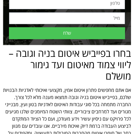
שלח
בחרו בפייביש איטום בניה וגובה –
ליווי צמוד מאיטום ועד גימור
מושלם
אם אתם מחפשים פתרון איטום אמין, מקצועי ואיכותי לאדניות הבנויות
שלכם, בפייביש איטום בניה וגובה תמצאו מענה מלא לכל צורך.
החברה מתמחה בכל סוגי עבודות האיטום לאדניות בטון ועץ, מבנייני
מגורים ועד למרחבים ציבוריים. צוותי השטח המיומנים שלנו מגיעים
לכל פרויקט עם ניסיון עשיר וידע מעודכן, ועם כל הציוד המתקדם
לביצוע העבודה ברמת דיוק ואיכות מירביים. אנו עובדים עם מגוון
רחב של חומרי איטום מהחברות המובילות בתעשייה, ומקפידים על