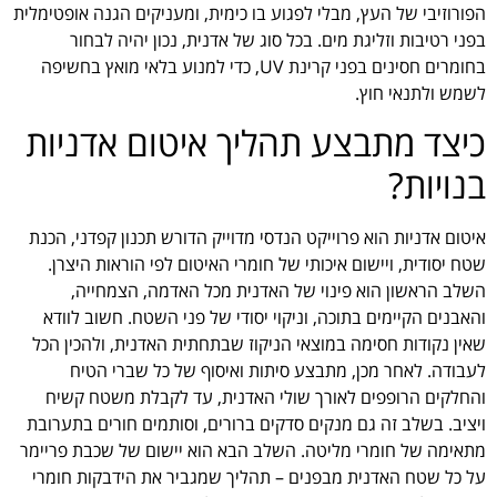
הפורוזיבי של העץ, מבלי לפגוע בו כימית, ומעניקים הגנה אופטימלית
בפני רטיבות וזליגת מים. בכל סוג של אדנית, נכון יהיה לבחור
בחומרים חסינים בפני קרינת UV, כדי למנוע בלאי מואץ בחשיפה
לשמש ולתנאי חוץ.
כיצד מתבצע תהליך איטום אדניות
בנויות?
איטום אדניות הוא פרוייקט הנדסי מדוייק הדורש תכנון קפדני, הכנת
שטח יסודית, ויישום איכותי של חומרי האיטום לפי הוראות היצרן.
השלב הראשון הוא פינוי של האדנית מכל האדמה, הצמחייה,
והאבנים הקיימים בתוכה, וניקוי יסודי של פני השטח. חשוב לוודא
שאין נקודות חסימה במוצאי הניקוז שבתחתית האדנית, ולהכין הכל
לעבודה. לאחר מכן, מתבצע סיתות ואיסוף של כל שברי הטיח
והחלקים הרופפים לאורך שולי האדנית, עד לקבלת משטח קשיח
ויציב. בשלב זה גם מנקים סדקים ברורים, וסותמים חורים בתערובת
מתאימה של חומרי מליטה. השלב הבא הוא יישום של שכבת פריימר
על כל שטח האדנית מבפנים – תהליך שמגביר את הידבקות חומרי